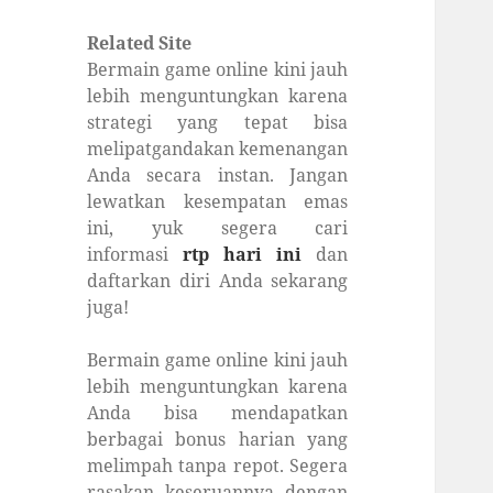
Related Site
Bermain game online kini jauh
lebih menguntungkan karena
strategi yang tepat bisa
melipatgandakan kemenangan
Anda secara instan. Jangan
lewatkan kesempatan emas
ini, yuk segera cari
informasi
rtp hari ini
dan
daftarkan diri Anda sekarang
juga!
Bermain game online kini jauh
lebih menguntungkan karena
Anda bisa mendapatkan
berbagai bonus harian yang
melimpah tanpa repot. Segera
rasakan keseruannya dengan