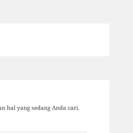
 hal yang sedang Anda cari.