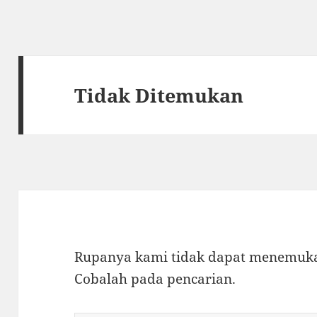
Tidak Ditemukan
Rupanya kami tidak dapat menemukan
Cobalah pada pencarian.