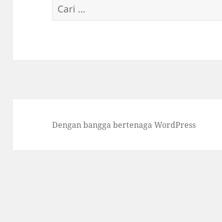
Cari
untuk:
Dengan bangga bertenaga WordPress