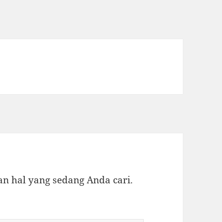
 hal yang sedang Anda cari.