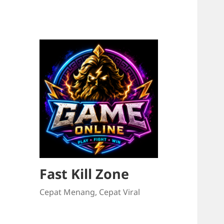
Fast Kill Zone
Cepat Menang, Cepat Viral