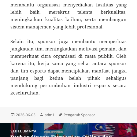
membantu organisasi menyediakan fasilitas yang
lebih baik, merekrut talenta berkualitas,
meningkatkan kualitas latihan, serta membangun
sistem manajemen yang lebih profesional.
Selain itu, sponsor juga membantu memperluas
jangkauan tim, meningkatkan motivasi pemain, dan
memperkuat citra organisasi di mata publik. Oleh
karena itu, kerja sama yang sehat antara sponsor
dan tim esports dapat menciptakan manfaat jangka
panjang bagi kedua belah pihak sekaligus
mendukung pertumbuhan industri esports secara
keseluruhan.
Diposkan
Penulis
Tag
2026-06-03
adm1
Pengaruh Sponsor
pada
Navigasi
SEBELUMNYA
pos