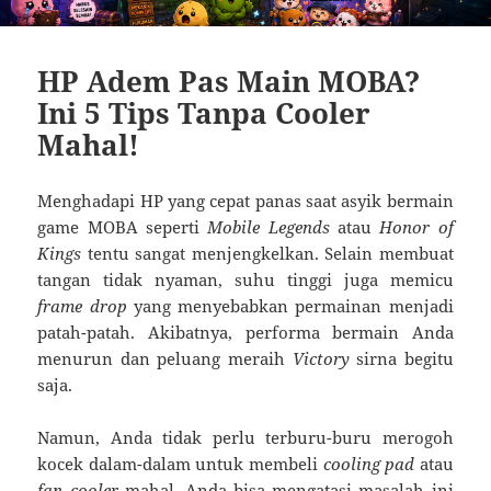
HP Adem Pas Main MOBA?
Ini 5 Tips Tanpa Cooler
Mahal!
Menghadapi HP yang cepat panas saat asyik bermain
game MOBA seperti
Mobile Legends
atau
Honor of
Kings
tentu sangat menjengkelkan. Selain membuat
tangan tidak nyaman, suhu tinggi juga memicu
frame drop
yang menyebabkan permainan menjadi
patah-patah. Akibatnya, performa bermain Anda
menurun dan peluang meraih
Victory
sirna begitu
saja.
Namun, Anda tidak perlu terburu-buru merogoh
kocek dalam-dalam untuk membeli
cooling pad
atau
fan cooler
mahal. Anda bisa mengatasi masalah ini