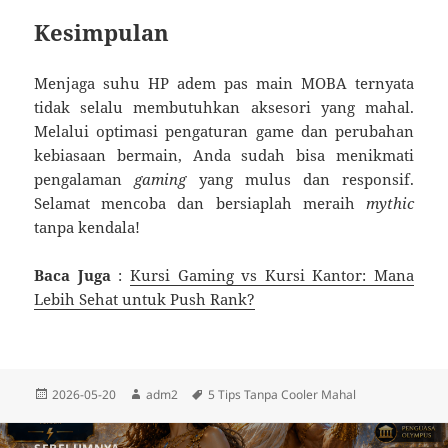
Kesimpulan
Menjaga suhu HP adem pas main MOBA ternyata
tidak selalu membutuhkan aksesori yang mahal.
Melalui optimasi pengaturan game dan perubahan
kebiasaan bermain, Anda sudah bisa menikmati
pengalaman
gaming
yang mulus dan responsif.
Selamat mencoba dan bersiaplah meraih
mythic
tanpa kendala!
Baca Juga
:
Kursi Gaming vs Kursi Kantor: Mana
Lebih Sehat untuk Push Rank?
Diposkan
Penulis
Tag
2026-05-20
adm2
5 Tips Tanpa Cooler Mahal
pada
Navigasi