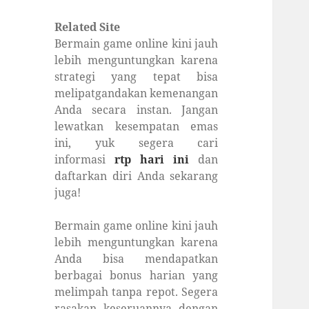
Related Site
Bermain game online kini jauh
lebih menguntungkan karena
strategi yang tepat bisa
melipatgandakan kemenangan
Anda secara instan. Jangan
lewatkan kesempatan emas
ini, yuk segera cari
informasi
rtp hari ini
dan
daftarkan diri Anda sekarang
juga!
Bermain game online kini jauh
lebih menguntungkan karena
Anda bisa mendapatkan
berbagai bonus harian yang
melimpah tanpa repot. Segera
rasakan keseruannya dengan