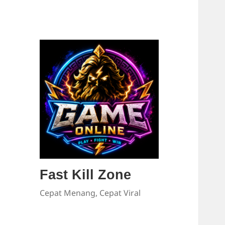
Fast Kill Zone
Cepat Menang, Cepat Viral