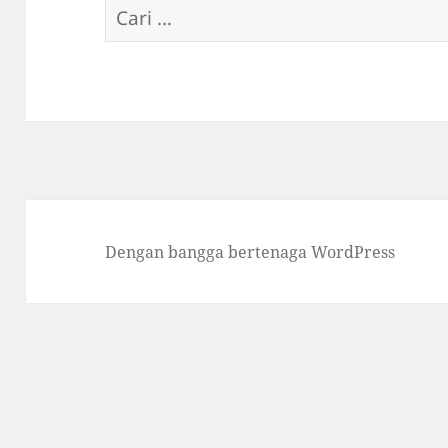
Cari
untuk:
Dengan bangga bertenaga WordPress