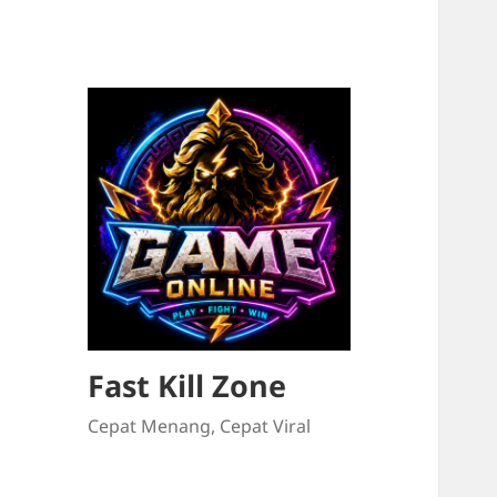
Fast Kill Zone
Cepat Menang, Cepat Viral